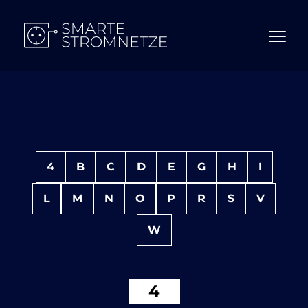
4
B
C
D
E
G
H
I
L
M
N
O
P
R
S
V
W
4