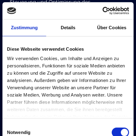
Steuerung und Optimierung des
Stromverbrauchs mit dem Ziel, die
Netzstabilität zu gewährleisten und die
Effizienz des Energiesystems zu verbessern. Im
Zustimmung
Details
Über Cookies
Zuge der Energiewende und der damit
verbundenen Herausforderungen für die
Stromnetze gewinnt das Lastmanagement
Diese Webseite verwendet Cookies
zunehmend an Bedeutung, insbesondere auf
Wir verwenden Cookies, um Inhalte und Anzeigen zu
der Ebene der Ortsnetzstationen (ON-
personalisieren, Funktionen für soziale Medien anbieten
Stationen).
zu können und die Zugriffe auf unsere Website zu
Durch die Digitalisierung und den Einsatz
analysieren. Außerdem geben wir Informationen zu Ihrer
intelligenter Messsysteme in ON-Stationen
Verwendung unserer Website an unsere Partner für
erhalten Netzbetreiber wertvolle Daten über
soziale Medien, Werbung und Analysen weiter. Unsere
den Zustand ihrer Netze. Dies ermöglicht eine
Partner führen diese Informationen möglicherweise mit
bedarfsgerechte Netzplanung, eine schnellere
weiteren Daten zusammen, die Sie ihnen bereitgestellt
Reaktion auf Störungen und insgesamt einen
haben oder die sie im Rahmen Ihrer Nutzung der Dienste
effizienteren Netzbetrieb.
gesammelt haben.
Einwilligungsauswahl
Notwendig
Nach oben