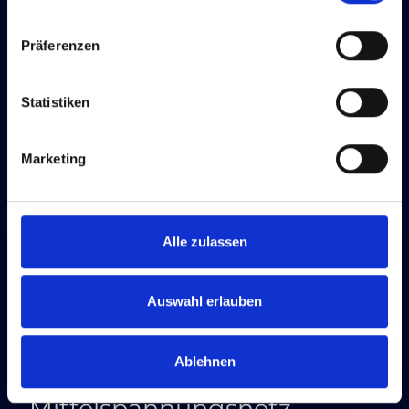
Präferenzen
M
Statistiken
MID-Zulassung
Marketing
Eine europäische Zulassung, die sicherstellt,
dass Messgeräte den gesetzlichen
Anforderungen an Messgenauigkeit und -
Alle zulassen
sicherheit entsprechen. Ohne MID-konforme
Messgeräte ist die korrekte Abrechnung von
Strommengen nicht möglich.
Auswahl erlauben
Nach oben
Ablehnen
Mittelspannungsnetz