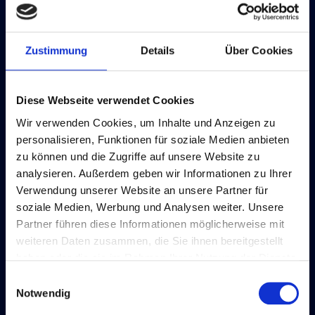
erste Batterie – die Voltasche Säule. Dann kam
Alle zulassen
Michael Faraday: Seine Experimente zeigten, wie man
mit Magneten Strom erzeugen…
Auswahl erlauben
21. AUGUST 2025
Ablehnen
§14A UND GRID MANAGEMENT
Smart Meter in Deutschland:
Chancen, Pflichten und