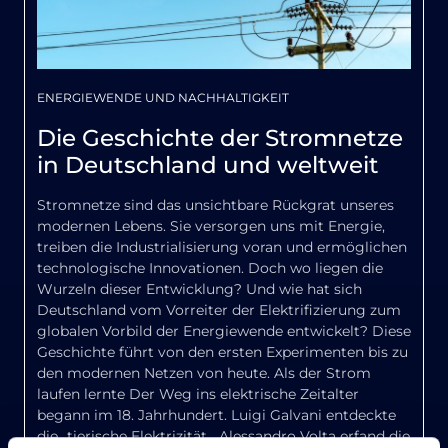
analysieren. Außerdem geben wir Informationen zu Ihrer
Verwendung unserer Website an unsere Partner für
soziale Medien, Werbung und Analysen weiter. Unsere
Partner führen diese Informationen möglicherweise mit
ENERGIEWENDE UND NACHHALTIGKEIT
weiteren Daten zusammen, die Sie ihnen bereitgestellt
Die Geschichte der Stromnetze
haben oder die sie im Rahmen Ihrer Nutzung der Dienste
in Deutschland und weltweit
gesammelt haben.
Einwilligungsauswahl
Notwendig
Stromnetze sind das unsichtbare Rückgrat unseres
modernen Lebens. Sie versorgen uns mit Energie,
treiben die Industrialisierung voran und ermöglichen
Präferenzen
technologische Innovationen. Doch wo liegen die
Wurzeln dieser Entwicklung? Und wie hat sich
Deutschland vom Vorreiter der Elektrifizierung zum
Statistiken
globalen Vorbild der Energiewende entwickelt? Diese
Geschichte führt von den ersten Experimenten bis zu
den modernen Netzen von heute. Als der Strom
Marketing
laufen lernte Der Weg ins elektrische Zeitalter
begann im 18. Jahrhundert. Luigi Galvani entdeckte
die „tierische Elektrizität„, Alessandro Volta erfand die