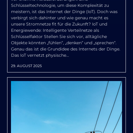
Schlüsseltechnologie, um diese Komplexität zu
meistern, ist das Internet der Dinge (IoT). Doch was
verbirgt sich dahinter und wie genau macht es
unsere Stromnetze fit für die Zukunft? IoT und
Energiewende: Intelligente Verteilnetze als
Schlüsselfaktor Stellen Sie sich vor, alltägliche
Objekte könnten „fühlen“, „denken“ und „sprechen“.
Genau das ist die Grundidee des Internets der Dinge.
Das IoT vernetzt physische…
29. AUGUST 2025
Zustimmung
Details
Über Cookies
Diese Webseite verwendet Cookies
Wir verwenden Cookies, um Inhalte und Anzeigen zu
personalisieren, Funktionen für soziale Medien anbieten
zu können und die Zugriffe auf unsere Website zu