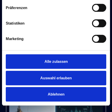
Datenschutz
Ein Smart Meter misst nicht nur den
Energieverbrauch, sondern sendet die Daten auch
automatisiert und sicher an berechtigte Stellen.
Dadurch entsteht eine neue Transparenz im
Strombedarf, und zugleich wird das Energiesystem
fit für den wachsenden Anteil erneuerbarer Energien.
Im Folgenden erfahren Sie, was Smart Meter genau
sind, welche Vorteile sie bieten und wo mögliche
Herausforderungen liegen. Was ist ein Smart Meter –
und was nicht? Um zu verstehen, was ein Smart
Meter wirklich kann, ist es hilfreich, den Begriff von
anderen Zählertypen abzugrenzen: Intelligentes
Messsystem (iMsys) – auch als Smart Meter bekannt
Ein iMsys vereint einen digitalen Zähler mit einem…
20. AUGUST 2025