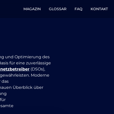
MAGAZIN
GLOSSAR
FAQ
KONTAKT
ng und Optimierung des
asis für eine zuverlässige
lnetzbetreiber
(DSOs),
u gewährleisten. Moderne
r das
nauen Überblick über
nung
für
gesamte