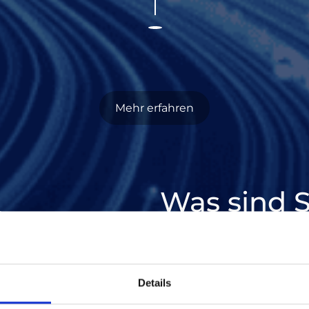
Mehr erfahren
Was sind 
Smart Grids
ermöglic
Schwankungen in de
reagieren, was für d
Details
Energiewende
von g