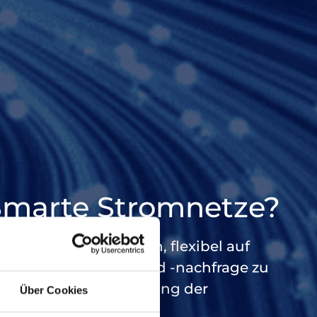
Smarte Stromnetze?
hen es Netzbetreibern, flexibel auf
r Stromerzeugung und -nachfrage zu
ie erfolgreiche Umsetzung der
Über Cookies
roßer Bedeutung ist.